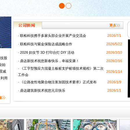
·
联检科技携手多家头部企业开展产业交流会
2026/7/1
·
联检科技与紫金保险达成战略合作
2026/5/22
·
2026 妇女节 3D 打印台灯 DIY 活动
2026/3/10
科技股
·
鼎达新技术祝您新春快乐，幸福安康！
2026/2/16
业始
·
《工字型预应力混凝土板桩支护桩墙技术规程》第二次
震减
2026/1/14
工作会
发利用
·
《公路改性地聚合物注浆加固技术要求》正式发布
2026/1/9
·
鼎达建筑新技术祝您元旦快乐
2026/1/1