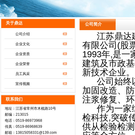
关于鼎达
公司简介
江苏鼎达建
公司介绍
有限公司(股票
企业文化
1993年,
企业资质
建筑及市政基
企业荣誉
新技术企业。
员工风采
公司始终以“
宣传视频
加固改造、防
注浆修复、环
联系我们
作为一家综
地址：江苏省常州市木梳路10号
邮编：213015
检科技,突破
电话：0519-86973968
供从检验检测
传真：0519-86968639
邮箱：13815058331@139.com