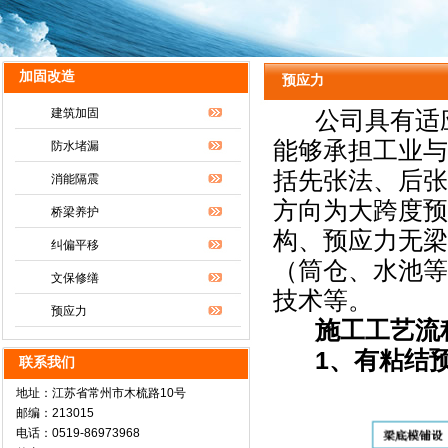
加固改造
预应力
建筑加固
公司具有适应
能够承担工业与
防水堵漏
括先张法、后张
消能隔震
方向为大跨度预
桥梁养护
构、预应力无梁
纠偏平移
（筒仓、水池等
文保修缮
技术等。
预应力
施工工艺流
1、有粘结预
联系我们
地址：江苏省常州市木梳路10号
邮编：213015
电话：0519-86973968