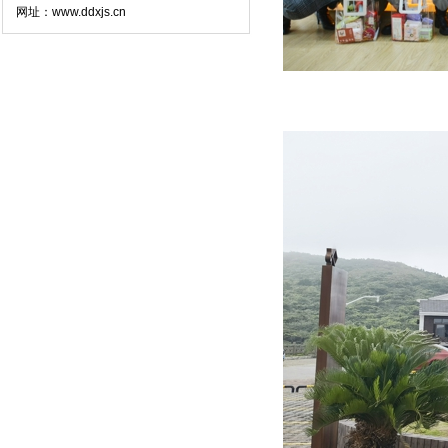
网址：www.ddxjs.cn