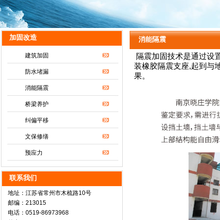
加固改造
消能隔震
建筑加固
隔震加固技术是通过设置
装橡胶隔震支座,起到与
防水堵漏
果。
消能隔震
桥梁养护
纠偏平移
文保修缮
预应力
联系我们
地址：江苏省常州市木梳路10号
邮编：213015
电话：0519-86973968