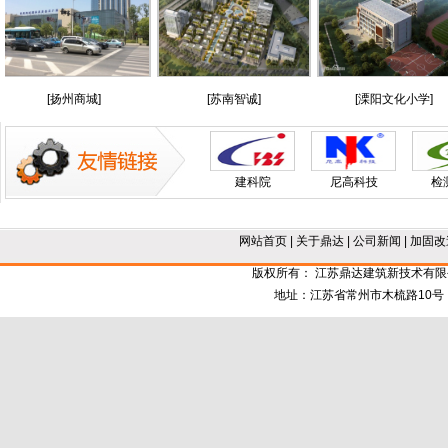
[扬州商城]
[苏南智诚]
[溧阳文化小学]
建科院
尼高科技
检
网站首页
|
关于鼎达
|
公司新闻
|
加固改
版权所有： 江苏鼎达建筑新技术有
地址：江苏省常州市木梳路10号 电话：