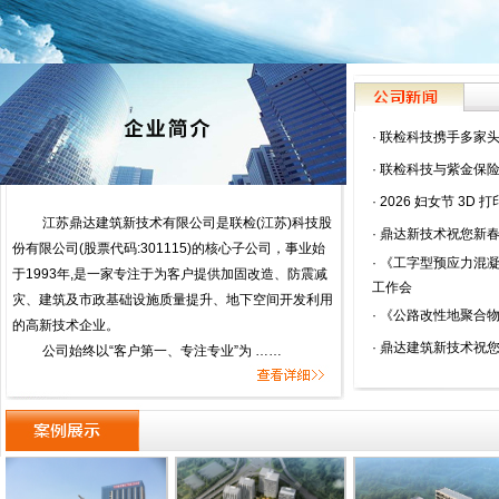
·
联检科技携手多家头
·
联检科技与紫金保险
·
2026 妇女节 3D 打
江苏鼎达建筑新技术有限公司是联检(江苏)科技股
·
鼎达新技术祝您新春
份有限公司(股票代码:301115)的核心子公司，事业始
·
《工字型预应力混凝
于1993年,是一家专注于为客户提供加固改造、防震减
工作会
灾、建筑及市政基础设施质量提升、地下空间开发利用
·
《公路改性地聚合物
的高新技术企业。
·
鼎达建筑新技术祝
公司始终以“客户第一、专注专业”为 ……